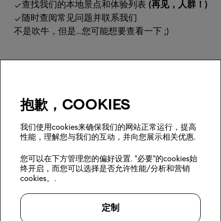
查找我们的本地景点和体验列表
(再见，人群！)
随时查阅常见问题并联系我们
不是吹牛，但是...您可能想要查看一下 ;)
抱歉，cookies
日本内部小贴士 + 季节性优惠？
我们使用cookies来确保我们的网站正常运行，提高
性能，理解您与我们的互动，并向您展示相关优惠.
加
您可以在下方管理您的偏好设置. "必要"的cookies始
入
终开启，而您可以选择是否允许性能/分析和营销
cookies。.
关注我们：
Kabin 会员
预订住宿
关于Kabin
定制
登录
位置
可持续性