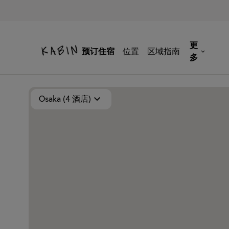
更
预订住宿
位置
区域指南
多
酒店地图
osaka
Osaka (4 酒店)
Kyoto (8 酒店)
Tokyo (1 酒店)
Osaka (4 酒店)