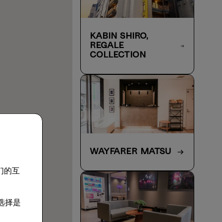
KABIN Shiro,
Regale
Collection
WAYFARER Matsu
们的互
以选择是