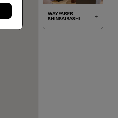
WAYFARER
Shinsaibashi