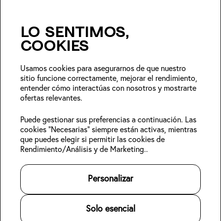
expertos + ofertas de
temporada
Lo sentimos,
cookies
Unirse
Usamos cookies para asegurarnos de que nuestro
sitio funcione correctamente, mejorar el rendimiento,
Síguenos:
entender cómo interactúas con nosotros y mostrarte
ofertas relevantes.
Miembros de
Reserva una
Acerca de Kabin
Puede gestionar sus preferencias a continuación. Las
Kabin
estancia
Sostenibilidad
cookies "Necesarias" siempre están activas, mientras
Iniciar sesión
Hoteles
Blog
que puedes elegir si permitir las cookies de
KABIN Gion
Regístrate
Conoce la zona
Trabaja con
Rendimiento/Análisis y de Marketing..
Check-in online
nosotros
Contáctanos
Para propietarios
Personalizar
Legal
©
2026
Kabin.
Todos los derechos reservados
.
Solo esencial
Política de privacidad