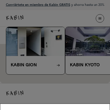
Conviértete en miembro de Kabin GRATIS
y ahorra hasta un 20%
kyoto
Mapa de hoteles
Kyoto (8 hoteles)
Kyoto (8 hoteles)
Tokyo (1 hotel)
Osaka (4 hoteles)
KABIN Gion
KABIN Kyoto
Consejos de Japón para