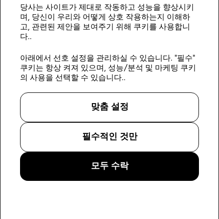
당사는 사이트가 제대로 작동하고 성능을 향상시키
며, 당신이 우리와 어떻게 상호 작용하는지 이해하
가
고, 관련된 제안을 보여주기 위해 쿠키를 사용합니
입
다..
하
아래에서 선호 설정을 관리하실 수 있습니다. "필수"
팔로우하세요:
기
쿠키는 항상 켜져 있으며, 성능/분석 및 마케팅 쿠키
의 사용을 선택할 수 있습니다..
카빈 회원
숙박 예약하기
KABIN 에 대해
로그인
위치
지속 가능성
맞춤 설정
회원 가입
지역 가이드
블로그
KABIN Gion
온라인 체크인
채용 정보
문의하기
부동산 소유주용
필수적인 것만
법률
모두 수락
©
2026
Kabin.
모든 권리 보유
.
개인정보 보호정책
서비스 이용 약관
👋
AI 에이전트를 위한 호텔 데이터 (오픈 데이터셋)